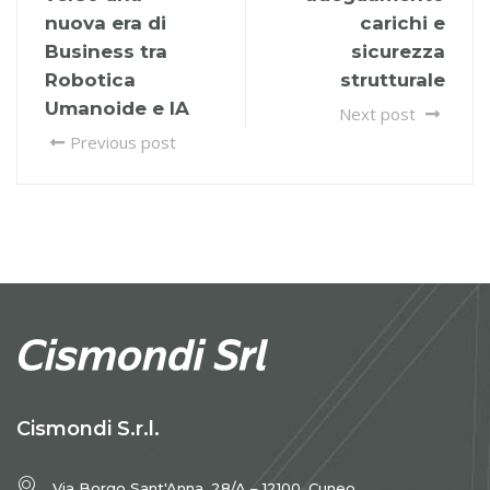
nuova era di
carichi e
Business tra
sicurezza
Robotica
strutturale
Umanoide e IA
Next post
Previous post
Cismondi S.r.l.
Via Borgo Sant'Anna, 28/A – 12100, Cuneo