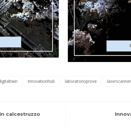
digitaltwin
innovationhub
laboratorioprove
laserscanner
 in calcestruzzo
Innova