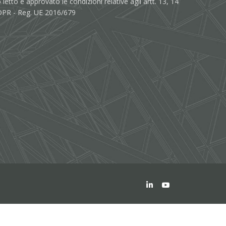
 letto e approvato le condizioni relative agli artt. 13, 14
PR - Reg. UE 2016/679