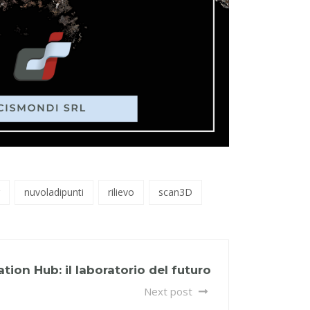
nuvoladipunti
rilievo
scan3D
tion Hub: il laboratorio del futuro
Next post