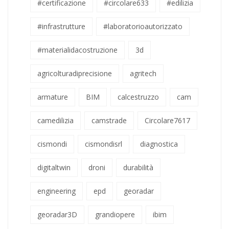
#certificazione
#circolare633
#edilizia
#infrastrutture
#laboratorioautorizzato
#materialidacostruzione
3d
agricolturadiprecisione
agritech
armature
BIM
calcestruzzo
cam
camedilizia
camstrade
Circolare7617
cismondi
cismondisrl
diagnostica
digitaltwin
droni
durabilità
engineering
epd
georadar
georadar3D
grandiopere
ibim