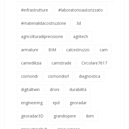
#infrastrutture
#laboratorioautorizzato
#materialidacostruzione
3d
agricolturadiprecisione
agritech
armature
BIM
calcestruzzo
cam
camedilizia
camstrade
Circolare7617
cismondi
cismondisrl
diagnostica
digitaltwin
droni
durabilità
engineering
epd
georadar
georadar3D
grandiopere
ibim