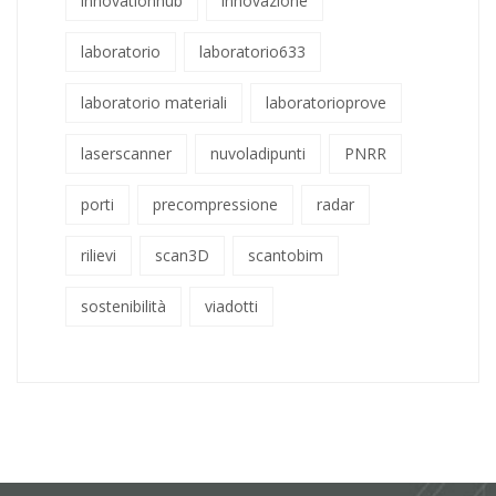
innovationhub
innovazione
laboratorio
laboratorio633
laboratorio materiali
laboratorioprove
laserscanner
nuvoladipunti
PNRR
porti
precompressione
radar
rilievi
scan3D
scantobim
sostenibilità
viadotti