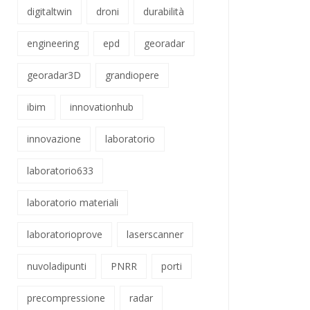
digitaltwin
droni
durabilità
engineering
epd
georadar
georadar3D
grandiopere
ibim
innovationhub
innovazione
laboratorio
laboratorio633
laboratorio materiali
laboratorioprove
laserscanner
nuvoladipunti
PNRR
porti
precompressione
radar